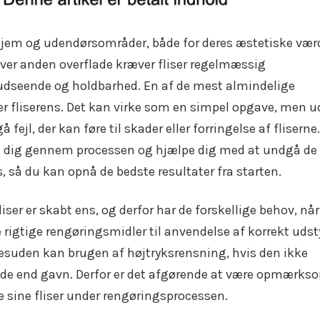
 hjem og udendørsområder, både for deres æstetiske vær
ver anden overflade kræver fliser regelmæssig
s udseende og holdbarhed. En af de mest almindelige
, er fliserens. Det kan virke som en simpel opgave, men 
fejl, der kan føre til skader eller forringelse af fliserne.
ide dig gennem processen og hjælpe dig med at undgå de
, så du kan opnå de bedste resultater fra starten.
 fliser er skabt ens, og derfor har de forskellige behov, når
 rigtige rengøringsmidler til anvendelse af korrekt udst
Desuden kan brugen af højtryksrensning, hvis den ikke
ade end gavn. Derfor er det afgørende at være opmærks
 sine fliser under rengøringsprocessen.