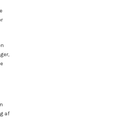
e
or
en
ger,
ne
en
g af