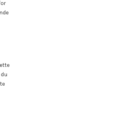
for
ende
ette
 du
kte