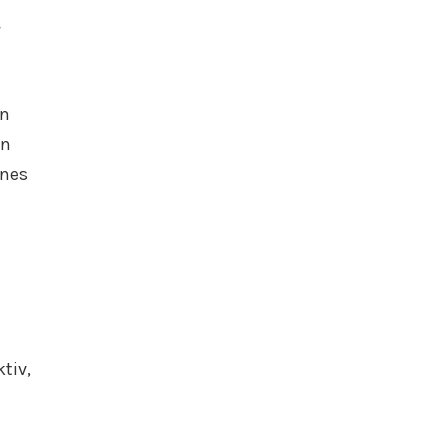
en
en
rnes
tiv,