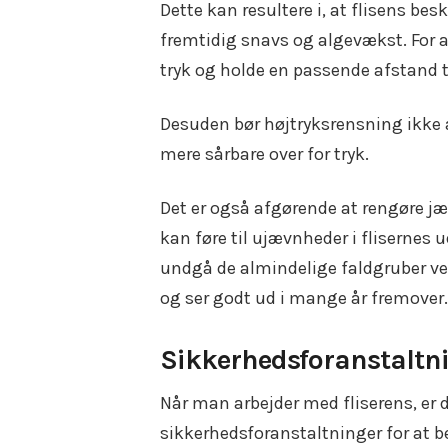
Dette kan resultere i, at flisens be
fremtidig snavs og algevækst. For a
tryk og holde en passende afstand ti
Desuden bør højtryksrensning ikke a
mere sårbare over for tryk.
Det er også afgørende at rengøre jæ
kan føre til ujævnheder i fliserne
undgå de almindelige faldgruber ved 
og ser godt ud i mange år fremover.
Sikkerhedsforanstaltni
Når man arbejder med fliserens, er
sikkerhedsforanstaltninger for at be