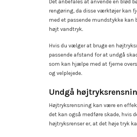
Det anbefales at anvende en blød bør
rengøring, da disse værktøjer kan fj
med et passende mundstykke kan bru
højt vandtryk.
Hvis du vælger at bruge en højtryksr
passende afstand for at undgå skader
som kan hjælpe med at fjerne oversk
og velplejede.
Undgå højtryksrensnin
Højtryksrensning kan være en effekti
det kan også medføre skade, hvis det
højtryksrenser er, at det høje tryk k