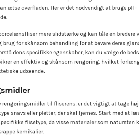
kan ætse overfladen. Her er det nødvendigt at bruge pH-
de.
orcelænsfliser mere slidstærke og kan tåle en bredere v
g brug for skånsom behandling for at bevare deres glan
 forstå dens specifikke egenskaber, kan du vælge de beds
ikrer en effektiv og skånsom rengøring, hvilket forlæn
æstetiske udseende.
gsmidler
rengøringsmidler til fliserens, er det vigtigt at tage hø
ype snavs eller pletter, der skal fjernes. Start med at læ
pecifikke flisetype, da visse materialer som natursten 
krappe kemikalier.