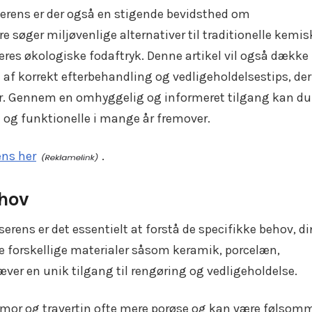
iserens er der også en stigende bevidsthed om
 søger miljøvenlige alternativer til traditionelle kemis
res økologiske fodaftryk. Denne artikel vil også dække
 af korrekt efterbehandling og vedligeholdelsestips, der
ser. Gennem en omhyggelig og informeret tilgang kan du
ke og funktionelle i mange år fremover.
ens her
.
ehov
serens er det essentielt at forstå de specifikke behov, di
e forskellige materialer såsom keramik, porcelæn,
æver en unik tilgang til rengøring og vedligeholdelse.
mor og travertin ofte mere porøse og kan være følsom