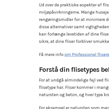
Ud over de praktiske aspekter af fl
miljøpåvirkningerne. Mange husejere
rengøringsmidler for at minimere de
disse alternativer samt vigtigheden
kan forlænge levetiden af dine fli
sikre, at dine fliser forbliver smuk
Få mere info
om Professionel fliser
Forstå din flisetypes b
For at undgå almindelige fejl ved fli
flisetype har. Fliser kommer i mang
natursten og beton, og hver type kr
For eksempel er natursten som mar