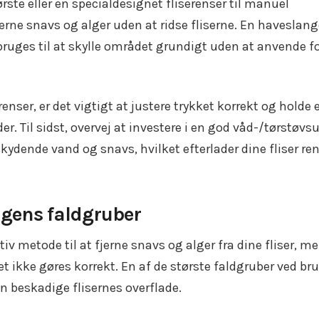
ste eller en specialdesignet fliserenser til manuel
erne snavs og alger uden at ridse fliserne. En haveslang
ges til at skylle området grundigt uden at anvende f
enser, er det vigtigt at justere trykket korrekt og holde 
. Til sidst, overvej at investere i en god våd-/tørstøvsu
ydende vand og snavs, hvilket efterlader dine fliser re
gens faldgruber
v metode til at fjerne snavs og alger fra dine fliser, m
 ikke gøres korrekt. En af de største faldgruber ved bru
an beskadige flisernes overflade.