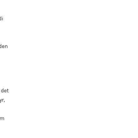
di
uden
 det
yr,
om