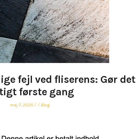
e fejl ved fliserens: Gør det
tigt første gang
Posted
Author
Posted
maj 7, 2025
Blog
on
in