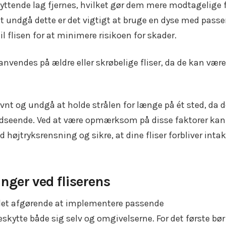
skyttende lag fjernes, hvilket gør dem mere modtagelige 
t undgå dette er det vigtigt at bruge en dyse med pass
l flisen for at minimere risikoen for skader.
nvendes på ældre eller skrøbelige fliser, da de kan være
vnt og undgå at holde strålen for længe på ét sted, da d
s udseende. Ved at være opmærksom på disse faktorer kan
højtryksrensning og sikre, at dine fliser forbliver inta
nger ved fliserens
 det afgørende at implementere passende
skytte både sig selv og omgivelserne. For det første bør