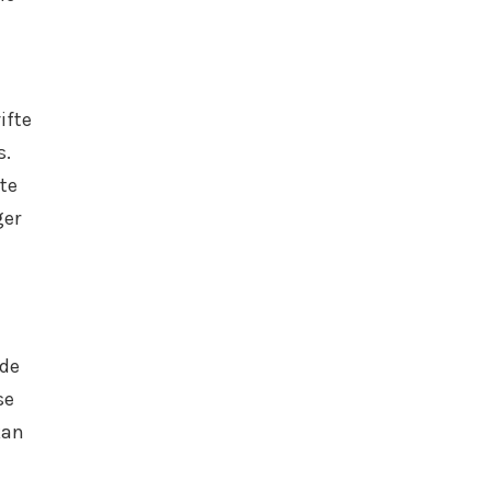
ifte
s.
te
ger
jde
se
kan