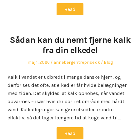
Read
Sådan kan du nemt fjerne kalk
fra din elkedel
Posted
Author
Posted
maj 1, 2026
annebergentreprise.dk
Blog
on
in
Kalk i vandet er udbredt i mange danske hjem, og
derfor ses det ofte, at elkedler får hvide belægninger
med tiden. Det skyldes, at kalk ophobes, når vandet
opvarmes – især hvis du bor i et område med hårdt
vand. Kalkaflejringer kan gøre elkedlen mindre
effektiv, så det tager længere tid at koge vand til…
Read