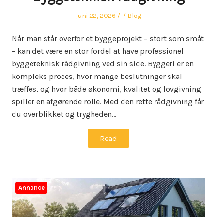
Posted
Author
Posted
juni 22, 2026
Blog
on
in
Når man står overfor et byggeprojekt – stort som småt
– kan det være en stor fordel at have professionel
byggeteknisk rådgivning ved sin side. Byggeri er en
kompleks proces, hvor mange beslutninger skal
træffes, og hvor både økonomi, kvalitet og lovgivning
spiller en afgørende rolle. Med den rette rådgivning får
du overblikket og trygheden…
Read
Annonce