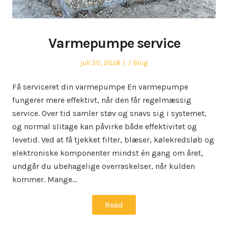
Varmepumpe service
Posted
Author
Posted
juli 30, 2026
Blog
on
in
Få serviceret din varmepumpe En varmepumpe
fungerer mere effektivt, når den får regelmæssig
service. Over tid samler støv og snavs sig i systemet,
og normal slitage kan påvirke både effektivitet og
levetid. Ved at få tjekket filter, blæser, kølekredsløb og
elektroniske komponenter mindst én gang om året,
undgår du ubehagelige overraskelser, når kulden
kommer. Mange…
Read