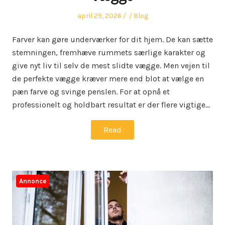
Posted
Author
Posted
april 29, 2026
Blog
on
in
Farver kan gøre underværker for dit hjem. De kan sætte
stemningen, fremhæve rummets særlige karakter og
give nyt liv til selv de mest slidte vægge. Men vejen til
de perfekte vægge kræver mere end blot at vælge en
pæn farve og svinge penslen. For at opnå et
professionelt og holdbart resultat er der flere vigtige…
Read
Annonce