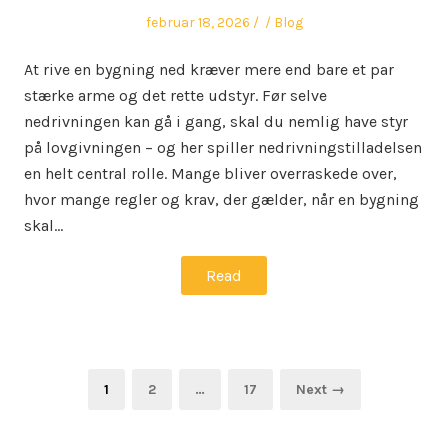
Posted
Author
Posted
februar 18, 2026
Blog
on
in
At rive en bygning ned kræver mere end bare et par
stærke arme og det rette udstyr. Før selve
nedrivningen kan gå i gang, skal du nemlig have styr
på lovgivningen – og her spiller nedrivningstilladelsen
en helt central rolle. Mange bliver overraskede over,
hvor mange regler og krav, der gælder, når en bygning
skal…
Read
Indlægsinddeling
Page
Page
Page
1
2
…
17
Next →