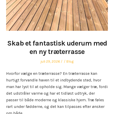
Skab et fantastisk uderum med
en ny træterrasse
Posted
Author
Posted
juli 29, 2026
Blog
on
in
Hvorfor vælge en træterrasse? En træterrasse kan
hurtigt forvandle haven til et indbydende sted, hvor
man har lyst til at opholde sig. Mange vælger træ, fordi
det udstråler varme og har et tidløst udtryk, der
passer til både moderne og klassiske hjem. Træ føles
rart under fødderne, og det kan tilpasses efter ønsker
om både…