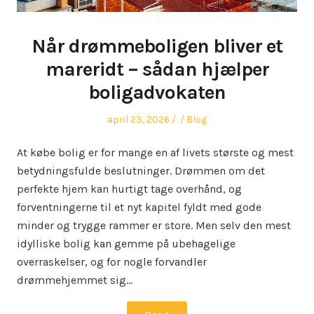
Når drømmeboligen bliver et
mareridt – sådan hjælper
boligadvokaten
Posted
Author
Posted
april 23, 2026
Blog
on
in
At købe bolig er for mange en af livets største og mest
betydningsfulde beslutninger. Drømmen om det
perfekte hjem kan hurtigt tage overhånd, og
forventningerne til et nyt kapitel fyldt med gode
minder og trygge rammer er store. Men selv den mest
idylliske bolig kan gemme på ubehagelige
overraskelser, og for nogle forvandler
drømmehjemmet sig…