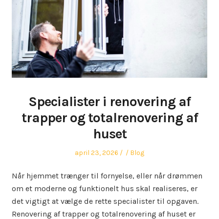
Specialister i renovering af
trapper og totalrenovering af
huset
Posted
Author
Posted
april 23, 2026
Blog
on
in
Når hjemmet trænger til fornyelse, eller når drømmen
om et moderne og funktionelt hus skal realiseres, er
det vigtigt at vælge de rette specialister til opgaven.
Renovering af trapper og totalrenovering af huset er