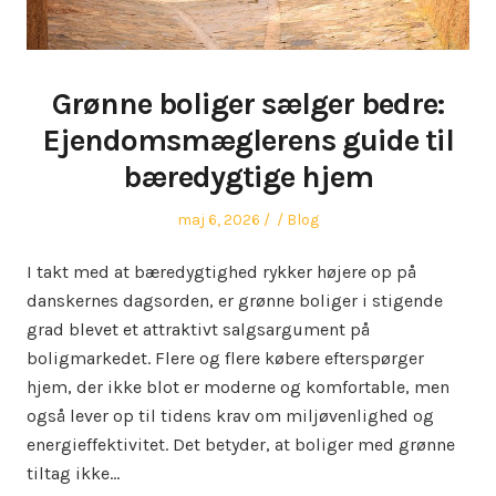
Grønne boliger sælger bedre:
Ejendomsmæglerens guide til
bæredygtige hjem
Posted
Author
Posted
maj 6, 2026
Blog
on
in
I takt med at bæredygtighed rykker højere op på
danskernes dagsorden, er grønne boliger i stigende
grad blevet et attraktivt salgsargument på
boligmarkedet. Flere og flere købere efterspørger
hjem, der ikke blot er moderne og komfortable, men
også lever op til tidens krav om miljøvenlighed og
energieffektivitet. Det betyder, at boliger med grønne
tiltag ikke…