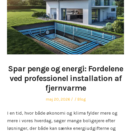
Spar penge og energi: Fordelene
ved professionel installation af
fjernvarme
Posted
Author
Posted
maj 20, 2026
Blog
on
in
I en tid, hvor både økonomi og klima fylder mere og
mere i vores hverdag, søger mange boligejere efter
løsninger, der både kan sænke energiudgifterne og