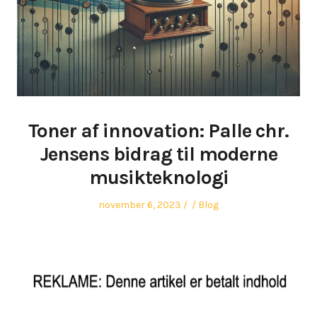
Toner af innovation: Palle chr.
Jensens bidrag til moderne
musikteknologi
Posted
Author
Posted
november 6, 2023
Blog
on
in