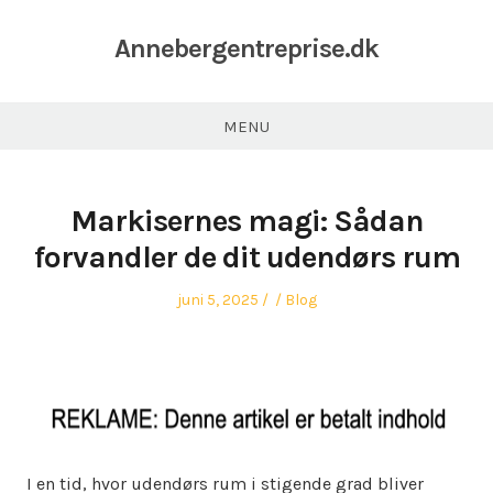
Annebergentreprise.dk
MENU
Markisernes magi: Sådan
forvandler de dit udendørs rum
Posted
Author
Posted
juni 5, 2025
Blog
on
in
I en tid, hvor udendørs rum i stigende grad bliver