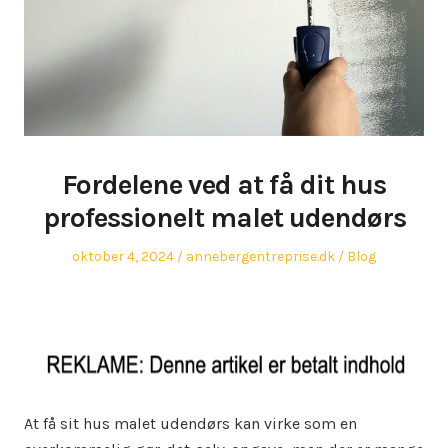
Fordelene ved at få dit hus
professionelt malet udendørs
Posted
Author
Posted
oktober 4, 2024
annebergentreprise.dk
Blog
on
in
At få sit hus malet udendørs kan virke som en