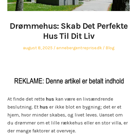
Drømmehus: Skab Det Perfekte
Hus Til Dit Liv
Posted
Author
Posted
august 8, 2025
annebergentreprise.dk
Blog
on
in
At finde det rette
hus
kan være en livsændrende
beslutning. Et
hus
er ikke blot en bygning; det er et
hjem, hvor minder skabes, og livet leves. Uanset om
du drømmer om et lille rækkehus eller en stor villa, er
der mange faktorer at overveje.