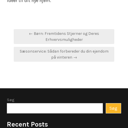
ideer til dit nye hjem.
Indlægsnavigation
← Børn: Fremtidens Stjerner og Deres
Erhvervsmuligheder
Sæsonservice: Sådan forbereder du din ejendom
på vinteren →
Søg
Søg
Recent Posts