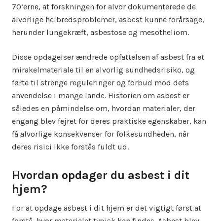
70’erne, at forskningen for alvor dokumenterede de
alvorlige helbredsproblemer, asbest kunne forårsage,
herunder lungekræft, asbestose og mesotheliom.
Disse opdagelser ændrede opfattelsen af asbest fra et
mirakelmateriale til en alvorlig sundhedsrisiko, og
førte til strenge reguleringer og forbud mod dets
anvendelse i mange lande. Historien om asbest er
således en påmindelse om, hvordan materialer, der
engang blev fejret for deres praktiske egenskaber, kan
få alvorlige konsekvenser for folkesundheden, når
deres risici ikke forstås fuldt ud.
Hvordan opdager du asbest i dit
hjem?
For at opdage asbest i dit hjem er det vigtigt først at
forstå, hvor materialet typisk kan findes. Asbest blev